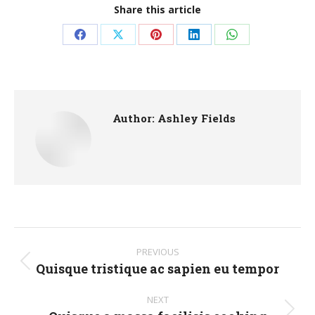
Share this article
Share
Share
Share
Share
Share
on
on
on
on
on
Facebook
X
Pinterest
LinkedIn
WhatsApp
Author:
Ashley Fields
Post
PREVIOUS
navigation
Quisque tristique ac sapien eu tempor
Previous
post:
NEXT