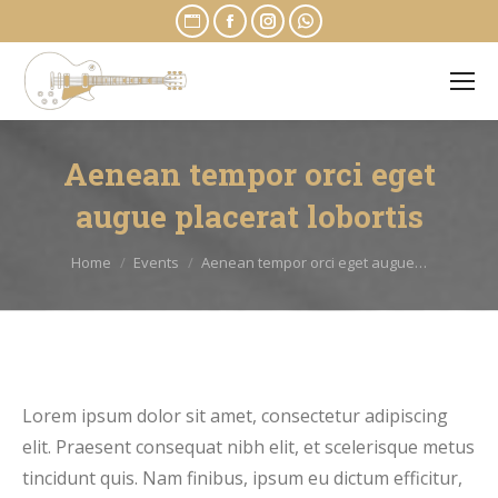
Website
Facebook
Instagram
Whatsapp
page
page
page
page
opens
opens
opens
opens
in
in
in
in
new
new
new
new
Aenean tempor orci eget
window
window
window
window
augue placerat lobortis
You are here:
Home
Events
Aenean tempor orci eget augue…
Lorem ipsum dolor sit amet, consectetur adipiscing
elit. Praesent consequat nibh elit, et scelerisque metus
tincidunt quis. Nam finibus, ipsum eu dictum efficitur,