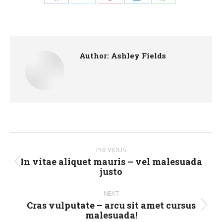
Share
Share
Share
Share
Share
on
on
on
on
on
Facebook
X
Pinterest
LinkedIn
WhatsApp
Author:
Ashley Fields
Post
PREVIOUS
navigation
In vitae aliquet mauris – vel malesuada
Previous
justo
post:
NEXT
Cras vulputate – arcu sit amet cursus
Next
malesuada!