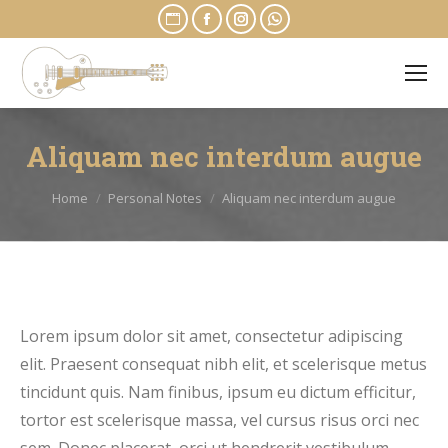
Website
Facebook
Instagram
Whatsapp
page
page
page
page
opens
opens
opens
opens
in
in
in
in
new
new
new
new
Aliquam nec interdum augue
window
window
window
window
You are here:
Home
Personal Notes
Aliquam nec interdum augue
Lorem ipsum dolor sit amet, consectetur adipiscing
elit. Praesent consequat nibh elit, et scelerisque metus
tincidunt quis. Nam finibus, ipsum eu dictum efficitur,
tortor est scelerisque massa, vel cursus risus orci nec